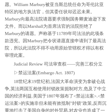
愿。William Marbury被亚当斯总统任命为哥伦比亚
特区的地方执法官，但其委任状却迟迟未果。
Marbury向最高法院请愿要求强制国务卿麦迪逊下发
文件。而以Marshall为首席法官的法院拒绝了
Marbury的请愿。声称基于11789年司法法的此项条
款违宪。因Marbury把令状请愿直接申请到了最高法
院，所以此法院不得不动用原始管辖权才得以有权
审理此案。
Judicial Review 司法审查权——完善三权分立
▷禁运法案(Embargo Act. 1807)
18世纪末19世纪初,法国大革命演变为拿破仑战
争,英法两国互相使用封锁政策扼制对方,危及了中立
国的经济利益.美国于1807年颁布了<禁运法案>.<禁
运法案>的实施非但未能有效抵制"封锁"政策,反而沉
重地打击了美国自身的对外贸易,对农业也造成了一