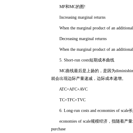
MP和MC的图!
Increasing marginal returns
When the marginal product of an additional w
Decreasing marginal returns
When the marginal product of an additional wo
5. Short-run costs短期成本曲线
MC曲线最后是上扬的，是因为diminishing
就会出现边际产量递减，边际成本递增。
ATC=AFC+AVC
TC=TFC+TVC
6. Long-run costs and economies o
economies of scale规模经济，指随着产量增
purchase