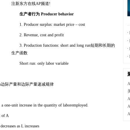
注新东方在线AP频道!
生产者行为 Producer behavior
1. Producer surplus: market price – cost
2. Revenue, cost and profit
3. Production functions: short and long run短期和长期的
生产函数
Short run: only labor variable
ng returns边际产量和边际产量递减规律
 one-unit increase in the quantity of laboremployed.
 of A
creases as L increases