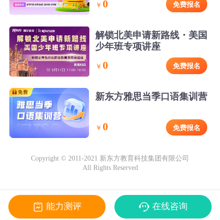
0
免费报名
￥
解锁北美申请新路线・美国
少年班专项讲座
0
免费报名
￥
新东方雅思当季口语集训营
0
免费报名
￥
Copyright © 2011-2021 新东方教育科技集团有限公司
All Rights Reserved
能力测评
在线咨询