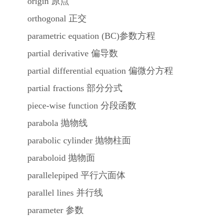
origin 原点
orthogonal 正交
parametric equation (BC)参数方程
partial derivative 偏导数
partial differential equation 偏微分方程
partial fractions 部分分式
piece-wise function 分段函数
parabola 抛物线
parabolic cylinder 抛物柱面
paraboloid 抛物面
parallelepiped 平行六面体
parallel lines 并行线
parameter 参数