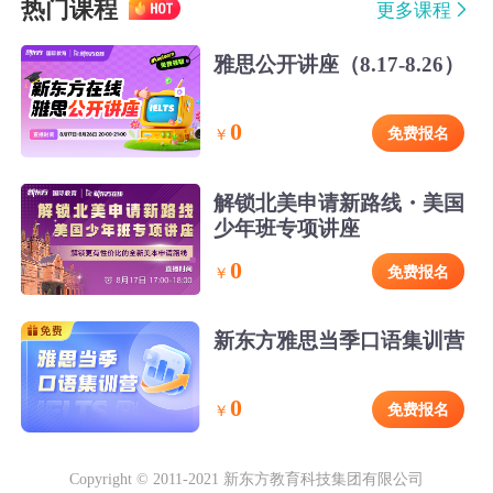
热门课程
更多课程
雅思公开讲座（8.17-8.26）
0
免费报名
￥
解锁北美申请新路线・美国
少年班专项讲座
0
免费报名
￥
新东方雅思当季口语集训营
0
免费报名
￥
Copyright © 2011-2021 新东方教育科技集团有限公司