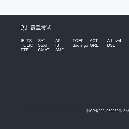
覆盖考试
IELTS
SAT
AP
TOEFL
ACT
A-Level
TOEIC
SSAT
IB
duolingo
GRE
DSE
PTE
GMAT
AMC
京ICP备2024050960号-2