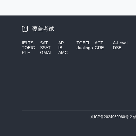
覆盖考试
IELTS
SAT
AP
TOEFL
ACT
A-Level
TOEIC
SSAT
IB
duolingo
GRE
DSE
PTE
GMAT
AMC
京ICP备2024050960号-2