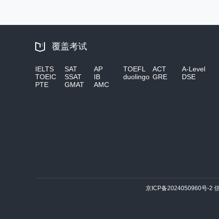
覆盖考试
IELTS
SAT
AP
TOEFL
ACT
A-Level
TOEIC
SSAT
IB
duolingo
GRE
DSE
PTE
GMAT
AMC
京ICP备2024050960号-2