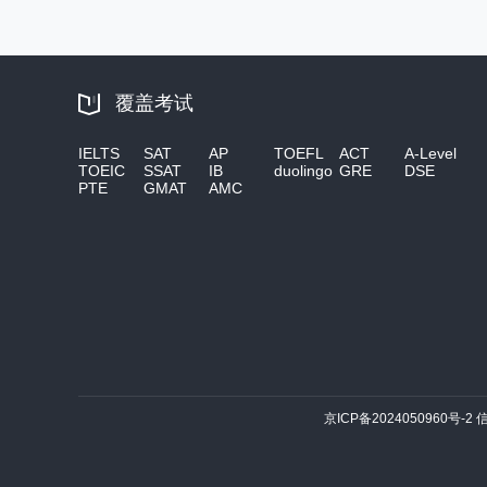
覆盖考试
IELTS
SAT
AP
TOEFL
ACT
A-Level
TOEIC
SSAT
IB
duolingo
GRE
DSE
PTE
GMAT
AMC
京ICP备2024050960号-2