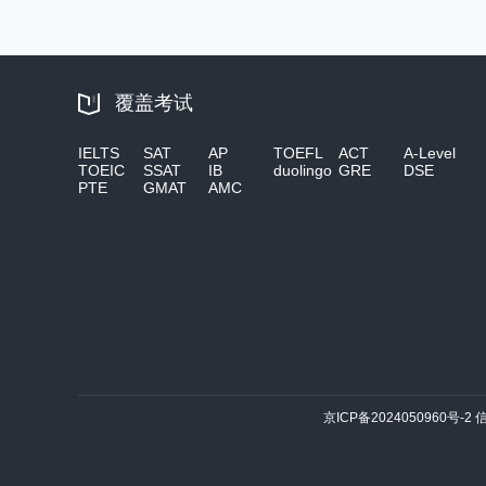
覆盖考试
IELTS
SAT
AP
TOEFL
ACT
A-Level
TOEIC
SSAT
IB
duolingo
GRE
DSE
PTE
GMAT
AMC
京ICP备2024050960号-2