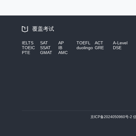
覆盖考试
IELTS
SAT
AP
TOEFL
ACT
A-Level
TOEIC
SSAT
IB
duolingo
GRE
DSE
PTE
GMAT
AMC
京ICP备2024050960号-2