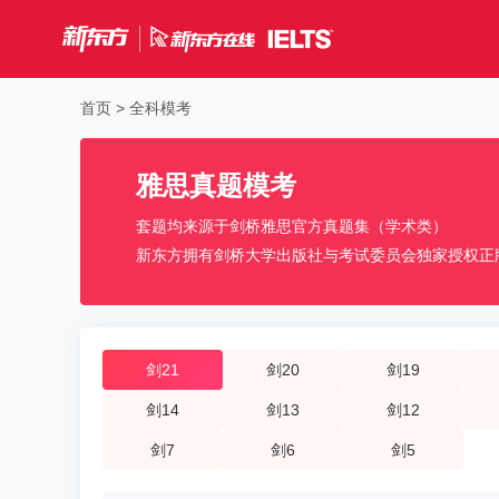
首页
>
全科模考
雅思真题模考
套题均来源于剑桥雅思官方真题集（学术类）
新东方拥有剑桥大学出版社与考试委员会独家授权正
剑21
剑20
剑19
剑14
剑13
剑12
剑7
剑6
剑5