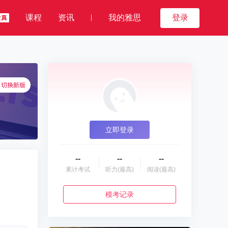
课程
资讯
我的雅思
登录
立即登录
--
--
--
累计考试
听力(最高)
阅读(最高)
模考记录