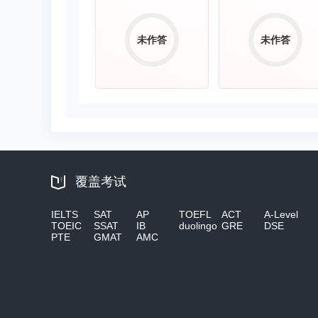
未作答
未作答
覆盖考试
IELTS
SAT
AP
TOEFL
ACT
A-Level
TOEIC
SSAT
IB
duolingo
GRE
DSE
PTE
GMAT
AMC