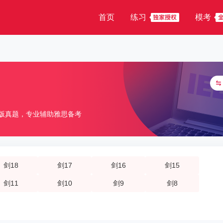
首页
练习
模考
版真题，专业辅助雅思备考
剑18
剑17
剑16
剑15
剑11
剑10
剑9
剑8