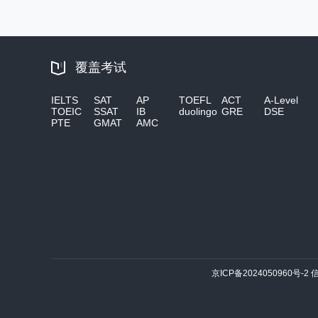
覆盖考试
IELTS
SAT
AP
TOEFL
ACT
A-Level
TOEIC
SSAT
IB
duolingo
GRE
DSE
PTE
GMAT
AMC
京ICP备2024050960号-2