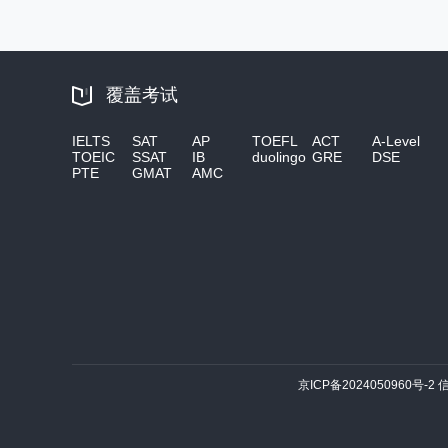
覆盖考试
IELTS
SAT
AP
TOEFL
ACT
A-Level
TOEIC
SSAT
IB
duolingo
GRE
DSE
PTE
GMAT
AMC
京ICP备2024050960号-2