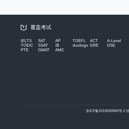
覆盖考试
IELTS
SAT
AP
TOEFL
ACT
A-Level
TOEIC
SSAT
IB
duolingo
GRE
DSE
PTE
GMAT
AMC
京ICP备2024050960号-2