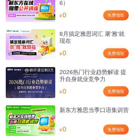
6）
0
免费领取
¥
8月搞定雅思词汇 屠‘雅’就
现在
0
免费领取
¥
距开课仅剩3天
2026热门行业趋势解读 提
升自身就业竞争力
0
免费领取
¥
新东方雅思当季口语集训营
0
免费领取
¥