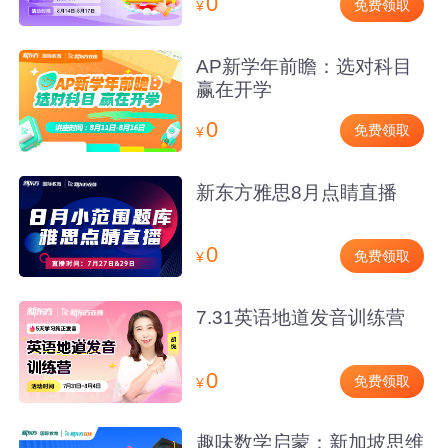
0
免费领取
¥
AP新学年前瞻：选对科目
赢在开学
0
免费领取
¥
新东方雅思8月点睛直播
0
免费领取
¥
7.31英语地道发音训练营
0
免费领取
¥
趣味数学启蒙：新加坡思维