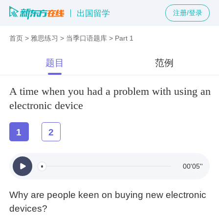
出国留学
注册/登录
首页
>
雅思练习
>
当季口语题库
>
Part 1
题目
范例
A time when you had a problem with using an
electronic device
1
2
00'05''
Why are people keen on buying new electronic
devices?