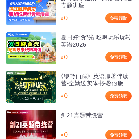
专题讲座
0
免费领取
¥
夏日好“食”光-吃喝玩乐玩转
英语2026
0
免费领取
¥
《绿野仙踪》英语原著伴读
营-全勤送实体书-暑假版
0
免费领取
¥
剑21真题带练营
0
免费领取
¥