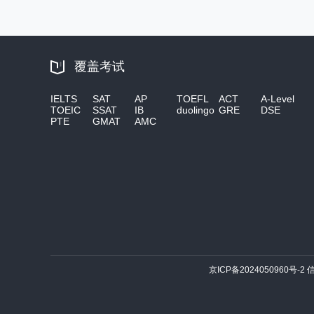
覆盖考试
IELTS
SAT
AP
TOEFL
ACT
A-Level
TOEIC
SSAT
IB
duolingo
GRE
DSE
PTE
GMAT
AMC
京ICP备2024050960号-2