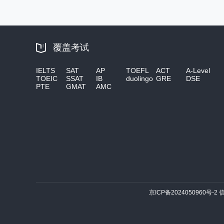
覆盖考试
IELTS
SAT
AP
TOEFL
ACT
A-Level
TOEIC
SSAT
IB
duolingo
GRE
DSE
PTE
GMAT
AMC
京ICP备2024050960号-2