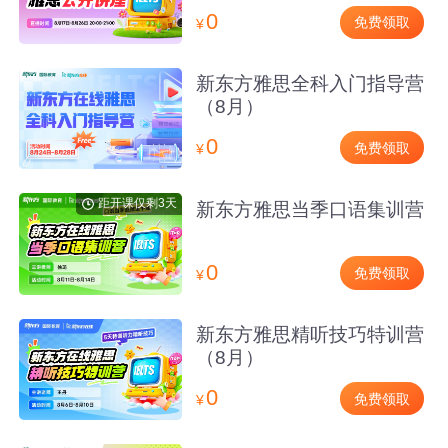
0
免费领取
¥
新东方雅思全科入门指导营
（8月）
0
免费领取
¥
距开课仅剩3天
新东方雅思当季口语集训营
0
免费领取
¥
新东方雅思精听技巧特训营
（8月）
0
免费领取
¥