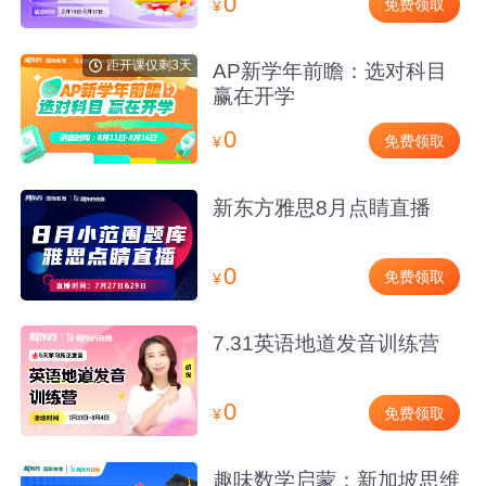
0
免费领取
¥
距开课仅剩3天
AP新学年前瞻：选对科目
赢在开学
0
免费领取
¥
新东方雅思8月点睛直播
0
免费领取
¥
7.31英语地道发音训练营
0
免费领取
¥
趣味数学启蒙：新加坡思维