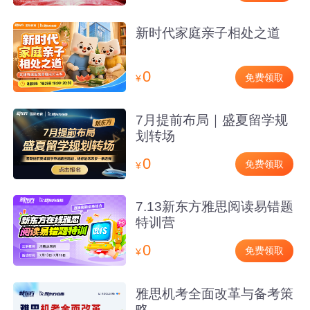
新时代家庭亲子相处之道
0
免费领取
¥
7月提前布局｜盛夏留学规
划转场
0
免费领取
¥
7.13新东方雅思阅读易错题
特训营
0
免费领取
¥
雅思机考全面改革与备考策
略