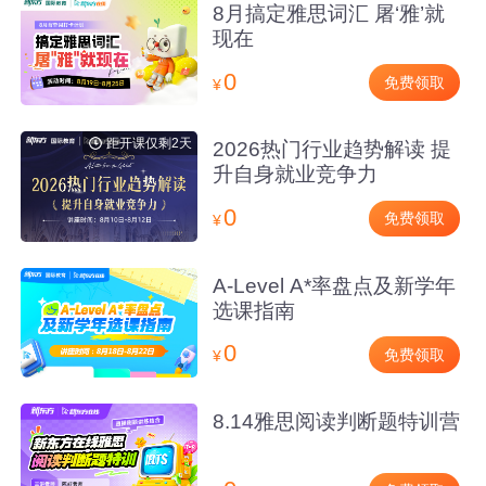
8月搞定雅思词汇 屠‘雅’就
现在
0
免费领取
¥
距开课仅剩2天
2026热门行业趋势解读 提
升自身就业竞争力
0
免费领取
¥
A-Level A*率盘点及新学年
选课指南
0
免费领取
¥
8.14雅思阅读判断题特训营