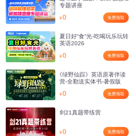
专题讲座
0
免费领取
¥
夏日好“食”光-吃喝玩乐玩转
英语2026
0
免费领取
¥
《绿野仙踪》英语原著伴读
营-全勤送实体书-暑假版
0
免费领取
¥
剑21真题带练营
0
免费领取
¥