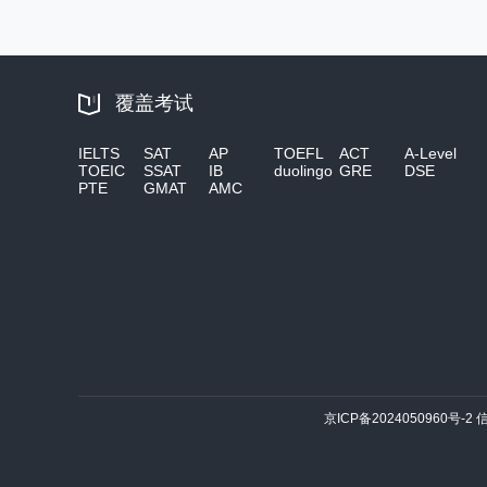
覆盖考试
IELTS
SAT
AP
TOEFL
ACT
A-Level
TOEIC
SSAT
IB
duolingo
GRE
DSE
PTE
GMAT
AMC
京ICP备2024050960号-2