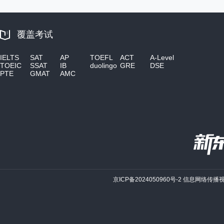
覆盖考试
IELTS
SAT
AP
TOEFL
ACT
A-Level
TOEIC
SSAT
IB
duolingo
GRE
DSE
PTE
GMAT
AMC
京ICP备2024050960号-2
信息网络传播视听