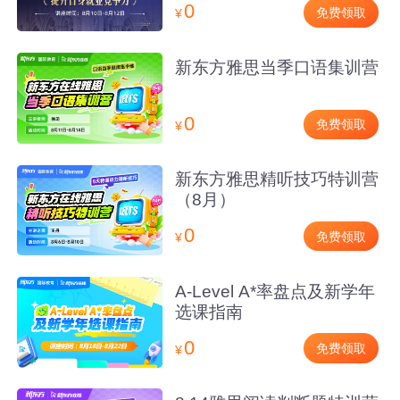
0
免费领取
¥
新东方雅思当季口语集训营
0
免费领取
¥
新东方雅思精听技巧特训营
（8月）
0
免费领取
¥
A-Level A*率盘点及新学年
选课指南
0
免费领取
¥