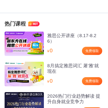
热门课程
雅思公开讲座（8.17-8.2
6）
0
免费领取
¥
8月搞定雅思词汇 屠‘雅’就
现在
0
免费领取
¥
距开课仅剩3天
2026热门行业趋势解读 提
升自身就业竞争力