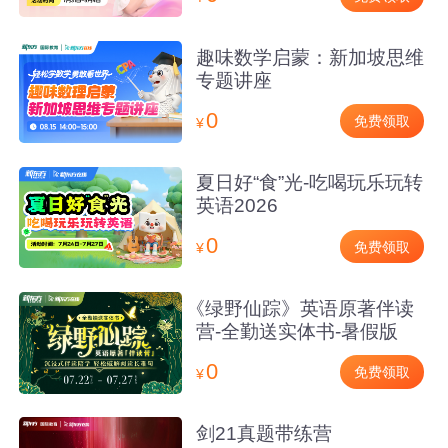
趣味数学启蒙：新加坡思维
专题讲座
0
免费领取
¥
夏日好“食”光-吃喝玩乐玩转
英语2026
0
免费领取
¥
《绿野仙踪》英语原著伴读
营-全勤送实体书-暑假版
0
免费领取
¥
剑21真题带练营