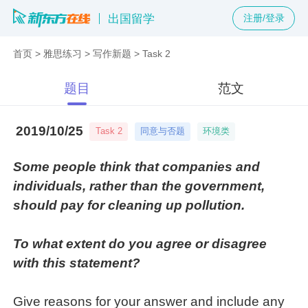
出国留学
注册/登录
首页
>
雅思练习
>
写作新题
>
Task 2
题目
范文
2019/10/25
同意与否题
环境类
Task 2
Some people think that companies and
individuals, rather than the government,
should pay for cleaning up pollution.
To what extent do you agree or disagree
with this statement?
Give reasons for your answer and include any