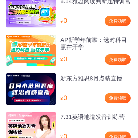
8.14雅思阅读判断题特训营
0
免费领取
¥
AP新学年前瞻：选对科目
赢在开学
0
免费领取
¥
新东方雅思8月点睛直播
0
免费领取
¥
7.31英语地道发音训练营
0
免费领取
¥