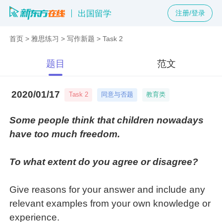
出国留学
注册/登录
首页
>
雅思练习
>
写作新题
>
Task 2
题目
范文
2020/01/17
同意与否题
教育类
Task 2
Some people think that children nowadays
have too much freedom.
To what extent do you agree or disagree?
Give reasons for your answer and include any
relevant examples from your own knowledge or
experience.