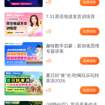
0
免费领取
¥
7.31英语地道发音训练营
0
免费领取
¥
趣味数学启蒙：新加坡思维
专题讲座
0
免费领取
¥
夏日好“食”光-吃喝玩乐玩转
英语2026
0
免费领取
¥
《绿野仙踪》英语原著伴读