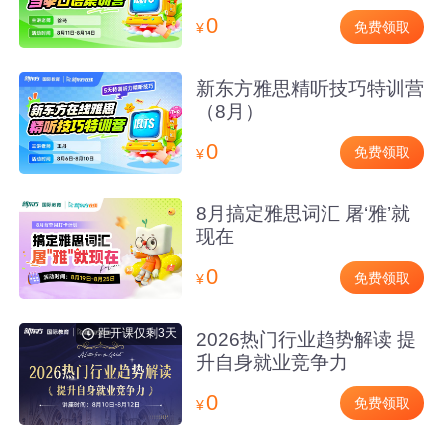
0
免费领取
¥
新东方雅思精听技巧特训营
（8月）
0
免费领取
¥
8月搞定雅思词汇 屠‘雅’就
现在
0
免费领取
¥
距开课仅剩3天
2026热门行业趋势解读 提
升自身就业竞争力
0
免费领取
¥