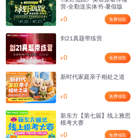
营-全勤送实体书-暑假版
0
免费领取
¥
剑21真题带练营
0
免费领取
¥
新时代家庭亲子相处之道
0
免费领取
¥
新东方【第七届】线上雅思
模考大赛
0
免费领取
¥