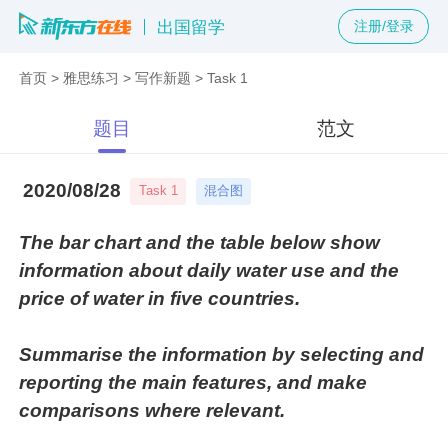
出国留学
注册/登录
首页
>
雅思练习
>
写作新题
>
Task 1
题目
范文
2020/08/28
混合图
Task 1
The bar chart and the table below show
information about daily water use and the
price of water in five countries.
Summarise the information by selecting and
reporting the main features, and make
comparisons where relevant.