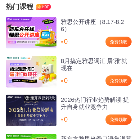
热门课程
雅思公开讲座（8.17-8.2
6）
0
免费领取
¥
8月搞定雅思词汇 屠‘雅’就
现在
0
免费领取
¥
距开课仅剩3天
2026热门行业趋势解读 提
升自身就业竞争力
0
免费领取
¥
新东方雅思当季口语集训营