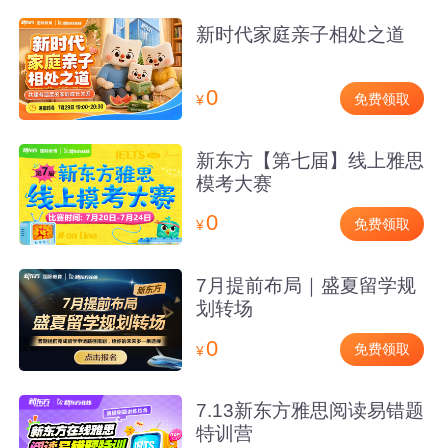
新时代家庭亲子相处之道
0
免费领取
¥
新东方【第七届】线上雅思
模考大赛
0
免费领取
¥
7月提前布局｜盛夏留学规
划转场
0
免费领取
¥
7.13新东方雅思阅读易错题
特训营