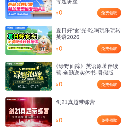
专题讲座
0
免费领取
¥
夏日好“食”光-吃喝玩乐玩转
英语2026
0
免费领取
¥
《绿野仙踪》英语原著伴读
营-全勤送实体书-暑假版
0
免费领取
¥
剑21真题带练营
0
免费领取
¥