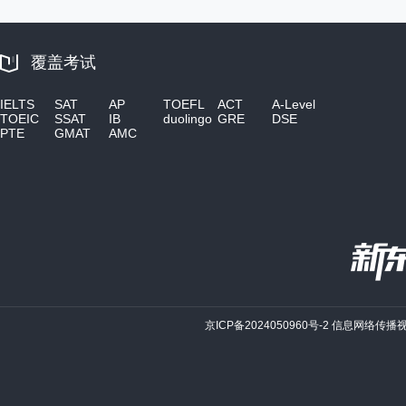
覆盖考试
IELTS
SAT
AP
TOEFL
ACT
A-Level
TOEIC
SSAT
IB
duolingo
GRE
DSE
PTE
GMAT
AMC
京ICP备2024050960号-2
信息网络传播视听