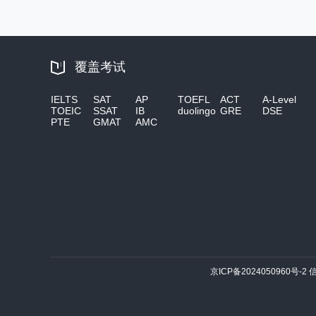
覆盖考试
IELTS
SAT
AP
TOEFL
ACT
A-Level
TOEIC
SSAT
IB
duolingo
GRE
DSE
PTE
GMAT
AMC
京ICP备2024050960号-2