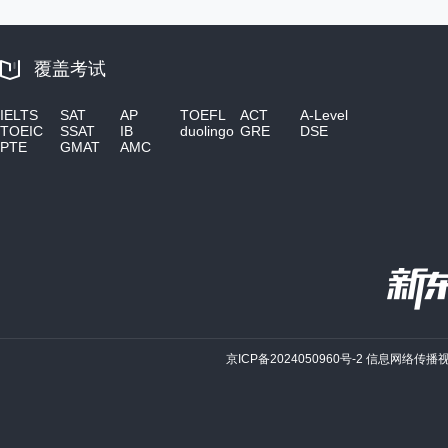
覆盖考试
IELTS
SAT
AP
TOEFL
ACT
A-Level
TOEIC
SSAT
IB
duolingo
GRE
DSE
PTE
GMAT
AMC
京ICP备2024050960号-2
信息网络传播视听