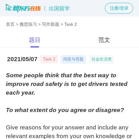
出国留学
注册/登录
首页
>
雅思练习
>
写作新题
>
Task 2
题目
范文
2021/05/07
同意与否题
社会生活类
Task 2
Some people think that the best way to
improve road safety is to get drivers tested
each year.
To what extent do you agree or disagree?
Give reasons for your answer and include any
relevant examples from your own knowledge or