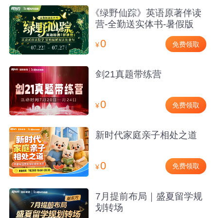
《绿野仙踪》英语原著伴读
营-全勤送实体书-暑假版
0
免费领取
¥
剑21真题带练营
0
免费领取
¥
新时代家庭亲子相处之道
0
免费领取
¥
7月提前布局｜盛夏留学规
划转场