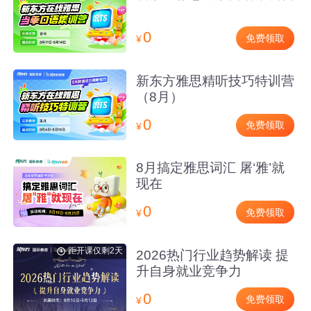
0
免费领取
¥
新东方雅思精听技巧特训营
（8月）
0
免费领取
¥
8月搞定雅思词汇 屠‘雅’就
现在
0
免费领取
¥
距开课仅剩2天
2026热门行业趋势解读 提
升自身就业竞争力
0
免费领取
¥