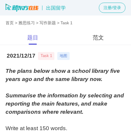
出国留学
注册/登录
首页
>
雅思练习
>
写作新题
>
Task 1
题目
范文
2021/12/17
地图
Task 1
The plans below show a school library five
years ago and the same library now.
Summarise the information by selecting and
reporting the main features, and make
comparisons where relevant.
Write at least 150 words.