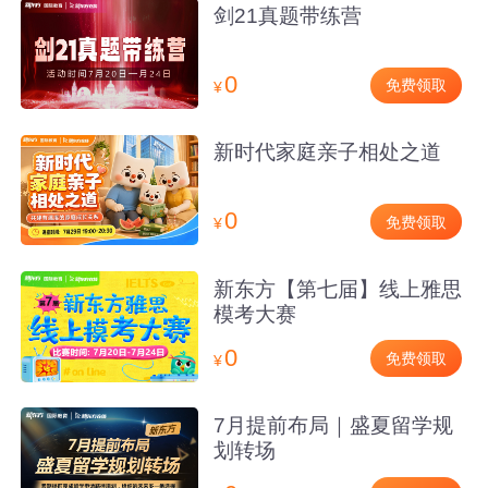
剑21真题带练营
0
免费领取
¥
新时代家庭亲子相处之道
0
免费领取
¥
新东方【第七届】线上雅思
模考大赛
0
免费领取
¥
7月提前布局｜盛夏留学规
划转场