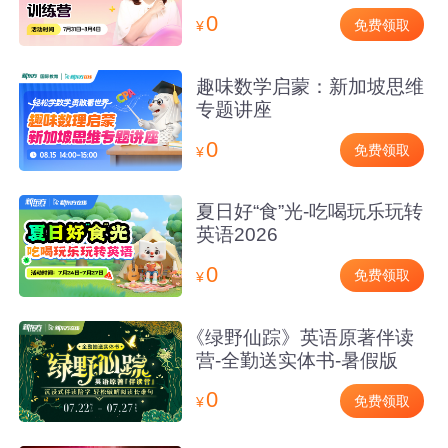
0
免费领取
¥
趣味数学启蒙：新加坡思维
专题讲座
0
免费领取
¥
夏日好“食”光-吃喝玩乐玩转
英语2026
0
免费领取
¥
《绿野仙踪》英语原著伴读
营-全勤送实体书-暑假版
0
免费领取
¥