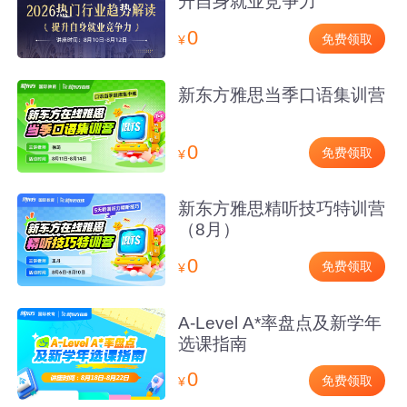
升自身就业竞争力
0
免费领取
¥
新东方雅思当季口语集训营
0
免费领取
¥
新东方雅思精听技巧特训营
（8月）
0
免费领取
¥
A-Level A*率盘点及新学年
选课指南
0
免费领取
¥