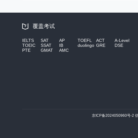
覆盖考试
IELTS
SAT
AP
TOEFL
ACT
A-Level
TOEIC
SSAT
IB
duolingo
GRE
DSE
PTE
GMAT
AMC
京ICP备2024050960号-2