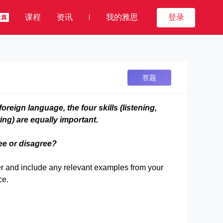
课程
资讯
我的雅思
登录
答题
reign language, the four skills (listening,
ing) are equally important.
ee or disagree?
r and include any relevant examples from your
ce.