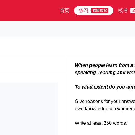
首页
练习
模考
When people learn from a fo
speaking, reading and writ
To what extent do you agr
Give reasons for your answe
own knowledge or experien
Write at least 250 words.