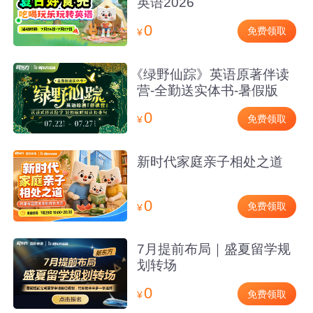
英语2026
0
免费领取
¥
《绿野仙踪》英语原著伴读
营-全勤送实体书-暑假版
0
免费领取
¥
新时代家庭亲子相处之道
0
免费领取
¥
7月提前布局｜盛夏留学规
划转场
0
免费领取
¥