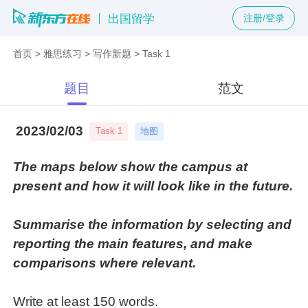
出国留学
注册/登录
首页
>
雅思练习
>
写作新题
>
Task 1
题目
范文
2023/02/03
地图
Task 1
The maps below show the campus at
present and how it will look like in the future.
Summarise the information by selecting and
reporting the main features, and make
comparisons where relevant.
Write at least 150 words.