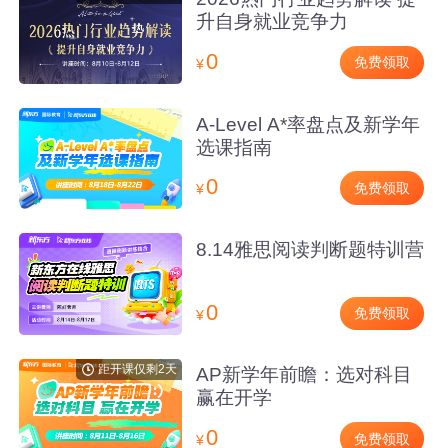
升自身就业竞争力
0
免费领取
¥
A-Level A*率盘点及新学年
选课指南
0
免费领取
¥
8.14雅思阅读判断题特训营
0
免费领取
¥
距开课仅剩2天
AP新学年前瞻：选对科目
赢在开学
0
免费领取
¥