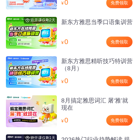
0
免费领取
¥
距开课仅剩2天
新东方雅思当季口语集训营
0
免费领取
¥
新东方雅思精听技巧特训营
（8月）
0
免费领取
¥
8月搞定雅思词汇 屠‘雅’就
现在
0
免费领取
¥
距开课仅剩1天
2026热门行业趋势解读 提