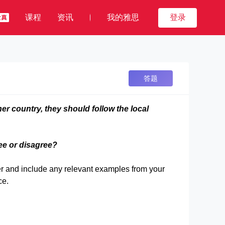
课程
资讯
我的雅思
登录
答题
ther country, they should follow the local
ee or disagree?
r and include any relevant examples from your
ce.