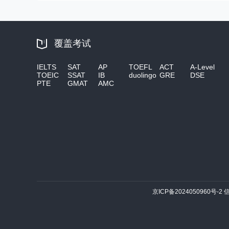
覆盖考试
IELTS
SAT
AP
TOEFL
ACT
A-Level
TOEIC
SSAT
IB
duolingo
GRE
DSE
PTE
GMAT
AMC
京ICP备2024050960号-2