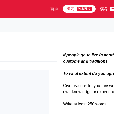
首页
练习
模考
If people go to live in ano
customs and traditions.
To what extent do you agr
Give reasons for your answe
own knowledge or experien
Write at least 250 words.