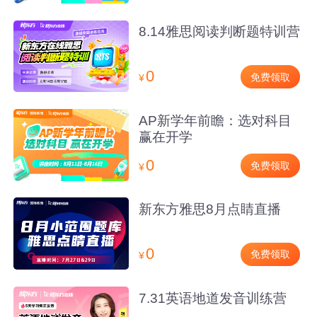
8.14雅思阅读判断题特训营
0
免费领取
¥
AP新学年前瞻：选对科目
赢在开学
0
免费领取
¥
新东方雅思8月点睛直播
0
免费领取
¥
7.31英语地道发音训练营