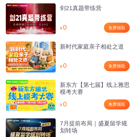
剑21真题带练营
0
免费领取
¥
新时代家庭亲子相处之道
0
免费领取
¥
新东方【第七届】线上雅思
模考大赛
0
免费领取
¥
7月提前布局｜盛夏留学规
划转场