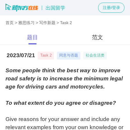
出国留学
注册/登录
首页
>
雅思练习
>
写作新题
>
Task 2
题目
范文
2023/07/21
同意与否题
社会生活类
Task 2
Some people think the best way to improve
road safety is to increase the minimum legal
age for driving cars and motorcycles.
To what extent do you agree or disagree?
Give reasons for your answer and include any
relevant examples from your own knowledge or