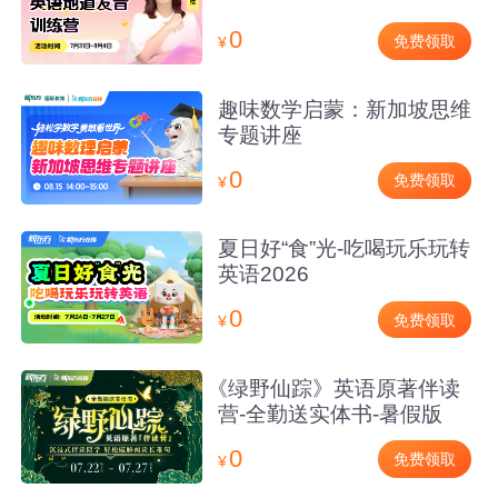
0
免费领取
¥
趣味数学启蒙：新加坡思维
专题讲座
0
免费领取
¥
夏日好“食”光-吃喝玩乐玩转
英语2026
0
免费领取
¥
《绿野仙踪》英语原著伴读
营-全勤送实体书-暑假版
0
免费领取
¥