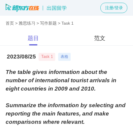
出国留学
注册/登录
首页
>
雅思练习
>
写作新题
>
Task 1
题目
范文
2023/08/25
表格
Task 1
The table gives information about the
number of international tourist arrivals in
eight countries in 2009 and 2010.
Summarize the information by selecting and
reporting the main features, and make
comparisons where relevant.