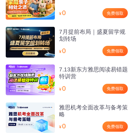
0
免费领取
¥
7月提前布局｜盛夏留学规
划转场
0
免费领取
¥
7.13新东方雅思阅读易错题
特训营
0
免费领取
¥
雅思机考全面改革与备考策
略
0
免费领取
¥