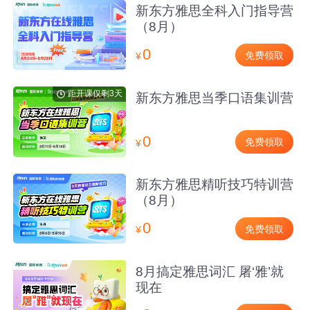
新东方雅思全科入门指导营
（8月）
0
免费领取
¥
距开课仅剩3天
新东方雅思当季口语集训营
0
免费领取
¥
新东方雅思精听技巧特训营
（8月）
0
免费领取
¥
8月搞定雅思词汇 屠‘雅’就
现在