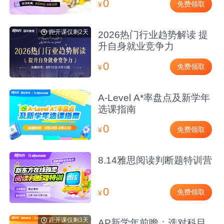
0
免费领取
¥
距开课仅剩2天
2026热门行业趋势解读 提
升自身就业竞争力
0
免费领取
¥
A-Level A*率盘点及新学年
选课指南
0
免费领取
¥
8.14雅思阅读判断题特训营
0
免费领取
¥
距开课仅剩3天
AP新学年前瞻：选对科目