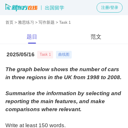
出国留学
注册/登录
首页
>
雅思练习
>
写作新题
>
Task 1
题目
范文
2025/05/16
曲线图
Task 1
The graph below shows the number of cars
in three regions in the UK from 1998 to 2008.
Summarise the information by selecting and
reporting the main features, and make
comparisons where relevant.
Write at least 150 words.