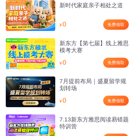
新时代家庭亲子相处之道
0
免费领取
¥
新东方【第七届】线上雅思
模考大赛
0
免费领取
¥
7月提前布局｜盛夏留学规
划转场
0
免费领取
¥
7.13新东方雅思阅读易错题
特训营