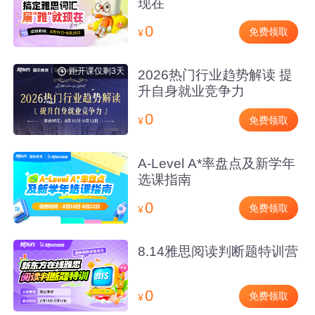
现在
0
免费领取
¥
距开课仅剩3天
2026热门行业趋势解读 提
升自身就业竞争力
0
免费领取
¥
A-Level A*率盘点及新学年
选课指南
0
免费领取
¥
8.14雅思阅读判断题特训营
0
免费领取
¥