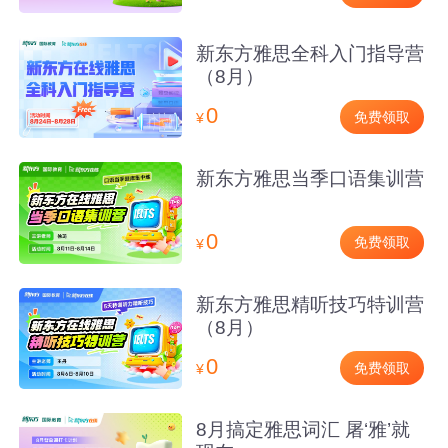
新东方雅思全科入门指导营
（8月）
0
免费领取
¥
新东方雅思当季口语集训营
0
免费领取
¥
新东方雅思精听技巧特训营
（8月）
0
免费领取
¥
8月搞定雅思词汇 屠‘雅’就