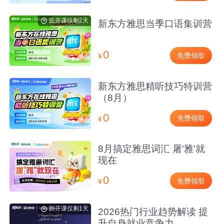
距开课仅剩2天
新东方雅思当季口语集训营
0
免费领取
¥
新东方雅思精听技巧特训营
（8月）
0
免费领取
¥
8月搞定雅思词汇 屠‘雅’就
现在
0
免费领取
¥
距开课仅剩1天
2026热门行业趋势解读 提
升自身就业竞争力