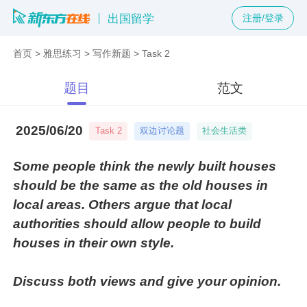
出国留学
注册/登录
首页
>
雅思练习
>
写作新题
>
Task 2
题目
范文
2025/06/20
双边讨论题
社会生活类
Task 2
Some people think the newly built houses
should be the same as the old houses in
local areas. Others argue that local
authorities should allow people to build
houses in their own style.
Discuss both views and give your opinion.