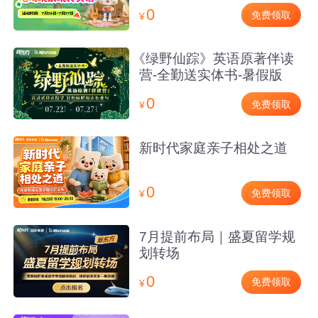
0
免费领取
¥
《绿野仙踪》英语原著伴读
营-全勤送实体书-暑假版
0
免费领取
¥
新时代家庭亲子相处之道
0
免费领取
¥
7月提前布局｜盛夏留学规
划转场
0
免费领取
¥