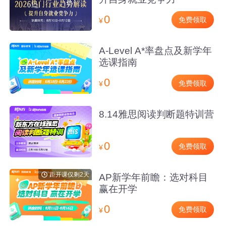
0
免费领取
¥
A-Level A*率盘点及新学年
选课指南
0
免费领取
¥
8.14雅思阅读判断题特训营
0
免费领取
¥
距开课仅剩2天
AP新学年前瞻：选对科目
赢在开学
0
免费领取
¥