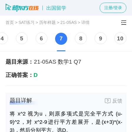
出国留学
注册/登录
首页
>
SAT练习
>
历年样题
>
21-05AS
>
详情
4
5
6
7
8
9
10
题目来源：
21-05AS 数学1 Q7
正确答案：
D
题目详解
反馈
将 x^2 视为u，则原多项式是完全平方式 (u-
9)^2，对 x^2-9进行平方差展开，是(x+3)*(x-
3)，然后分别平方。选D。