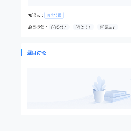
知识点：
修饰错置
题目标记：
答对了
答错了
漏选了
题目讨论