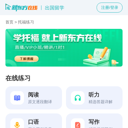
出国留学
注册/登录
首页
>
托福练习
在线练习
阅读
听力
原文逐段翻译
精选答题详解
口语
写作