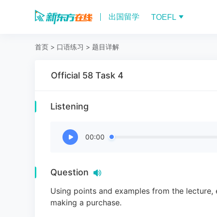
出国留学
TOEFL
首页
>
口语练习
>
题目详解
Official 58 Task 4
Listening
00:00
Question
Using points and examples from the lecture, 
making a purchase.