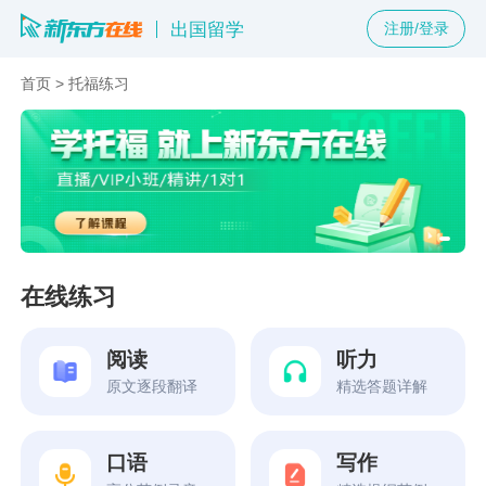
出国留学
注册/登录
首页
>
托福练习
在线练习
阅读
听力
原文逐段翻译
精选答题详解
口语
写作