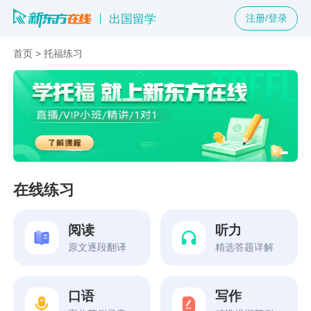
出国留学
注册/登录
首页
>
托福练习
在线练习
阅读
听力
原文逐段翻译
精选答题详解
口语
写作