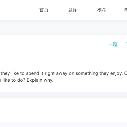
首页
题库
模考
上一题
they like to spend it right away on something they enjoy. 
 like to do? Explain why.