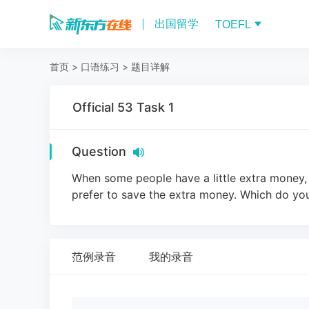
出国留学
TOEFL
首页
>
口语练习
>
题目详解
Official 53 Task 1
Question
When some people have a little extra money, 
prefer to save the extra money. Which do you
范例录音
我的录音