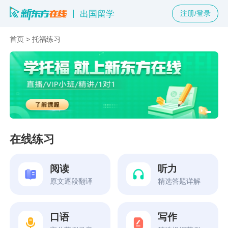
出国留学
注册/登录
首页
>
托福练习
在线练习
阅读
听力
原文逐段翻译
精选答题详解
口语
写作