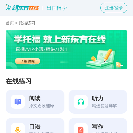
出国留学
注册/登录
首页
>
托福练习
在线练习
阅读
听力
原文逐段翻译
精选答题详解
口语
写作