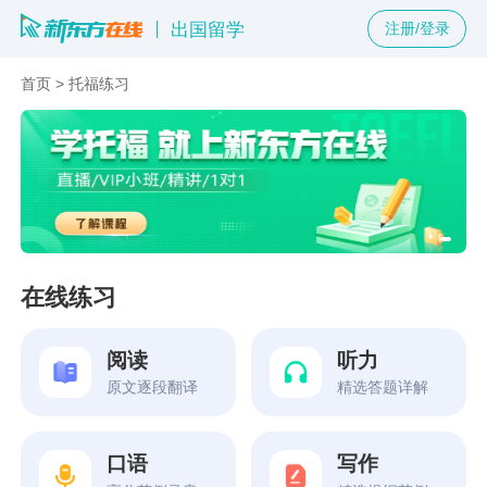
出国留学
注册/登录
首页
>
托福练习
在线练习
阅读
听力
原文逐段翻译
精选答题详解
口语
写作