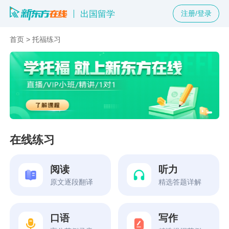
出国留学
注册/登录
首页
>
托福练习
在线练习
阅读
听力
原文逐段翻译
精选答题详解
口语
写作