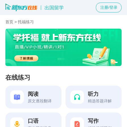
出国留学
注册/登录
首页
>
托福练习
在线练习
阅读
听力
原文逐段翻译
精选答题详解
口语
写作