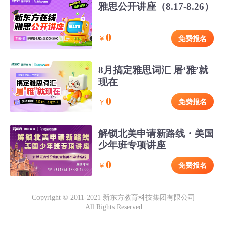
雅思公开讲座（8.17-8.26）
0
免费报名
￥
8月搞定雅思词汇 屠‘雅’就
现在
0
免费报名
￥
解锁北美申请新路线・美国
少年班专项讲座
0
免费报名
￥
Copyright © 2011-2021 新东方教育科技集团有限公司
All Rights Reserved