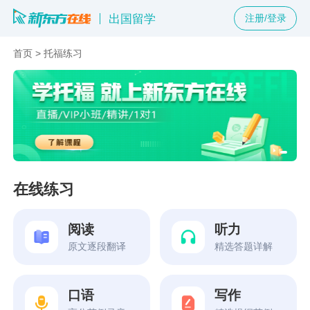
出国留学
注册/登录
首页
>
托福练习
在线练习
阅读
听力
原文逐段翻译
精选答题详解
口语
写作